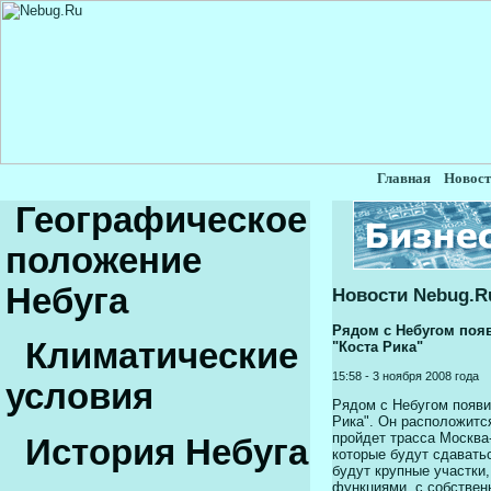
Главная
Новост
Географическое
положение
Небуга
Новости Nebug.R
Рядом с Небугом поя
Климатические
"Коста Рика"
15:58 - 3 ноября 2008 года
условия
Рядом с Небугом появи
Рика". Он расположится
пройдет трасса Москва-
История Небуга
которые будут сдавать
будут крупные участки
функциями, с собствен