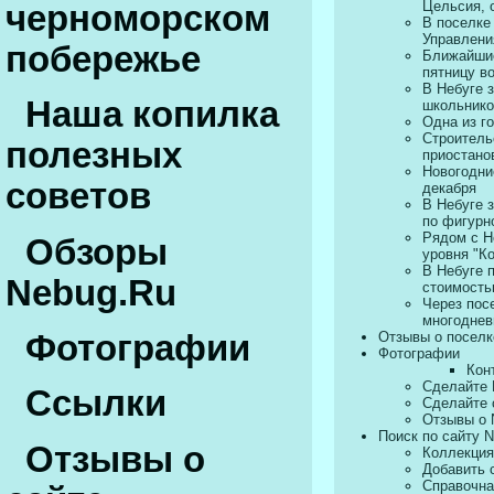
Цельсия, 
черноморском
В поселке
Управлени
побережье
Ближайшие
пятницу в
В Небуге 
Наша копилка
школьнико
Одна из г
Строитель
полезных
приостано
Новогодни
советов
декабря
В Небуге 
по фигурн
Рядом с Н
Обзоры
уровня "К
В Небуге 
Nebug.Ru
стоимость
Через пос
многоднев
Отзывы о поселк
Фотографии
Фотографии
Кон
Сделайте 
Ссылки
Сделайте 
Отзывы о 
Поиск по сайту 
Отзывы о
Коллекция
Добавить 
Справочна