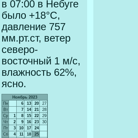
в 07:00 в Небуге
было +18°C,
давление 757
мм.рт.ст, ветер
северо-
восточный 1 м/c,
влажность 62%,
ясно.
Ноябрь 2023
Пн
6
13
20
27
Вт
7
14
21
28
Ср
1
8
15
22
29
Чт
2
9
16
23
30
Пт
3
10
17
24
Сб
4
11
18
25