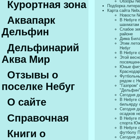
Обзоры Ne
Курортная зона
Подборка литера
Карта сайта Neb
Новости N
Аквапарк
В Небуге 
шахматам 
Дельфин
Слабое зе
районе
Дима Била
Этим лето
Дельфинарий
Небуг
В Небуге 
Аква Мир
Этой весн
посвященн
Юные фигу
Краснодар
Отзывы о
Футбольны
рядом с Н
поселке Небуг
"Газпром"
"Дельфин"
Сегодня д
О сайте
В Небуге 
бильярду 
Сегодня д
осадков н
Справочная
В Небуге 
спорта Юж
В Небуге 
Книги о
футболу П
Сегодня д