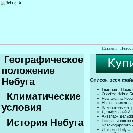
Главная
Новост
Географическое
положение
Небуга
Список всех фай
Главная - Посёл
Климатические
О сайте Nebug.R
Реклама на Nebu
Наша копилка по
условия
Климатические у
Дельфинарий Ак
Аквапарк Дельф
История Небуга
Географическое 
Краснодарского 
История Небуга