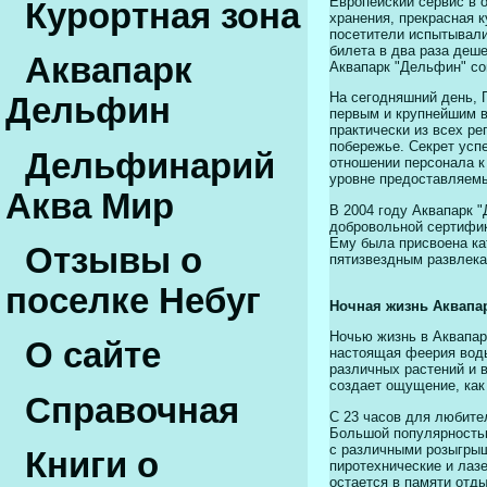
Европейский сервис в 
Курортная зона
хранения, прекрасная к
посетители испытывали
билета в два раза деш
Аквапарк
Аквапарк "Дельфин" со
На сегодняшний день, 
Дельфин
первым и крупнейшим в
практически из всех р
побережье. Секрет усп
Дельфинарий
отношении персонала 
уровне предоставляемы
Аква Мир
В 2004 году Аквапарк 
добровольной сертифик
Ему была присвоена ка
Отзывы о
пятизвездным развлек
поселке Небуг
Ночная жизнь Аквапа
Ночью жизнь в Аквапар
О сайте
настоящая феерия воды
различных растений и 
создает ощущение, как 
Справочная
С 23 часов для любите
Большой популярностью
с различными розыгры
Книги о
пиротехнические и лаз
остается в памяти отд