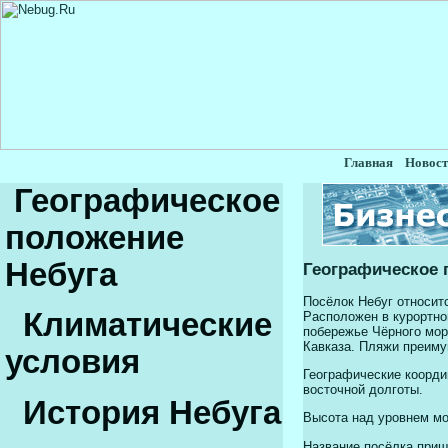
Главная
Новост
Географическое
положение
Небуга
Географическое 
Посёлок Небуг относит
Климатические
Расположен в курортной
побережье Чёрного моря
Кавказа. Пляжи преиму
условия
Географические координ
восточной долготы.
История Небуга
Высота над уровнем мор
Название посёлка пришл